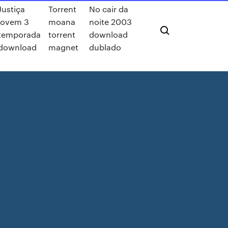
Justiça
Torrent
No cair da
jovem 3
moana
noite 2003
temporada
torrent
download
download
magnet
dublado