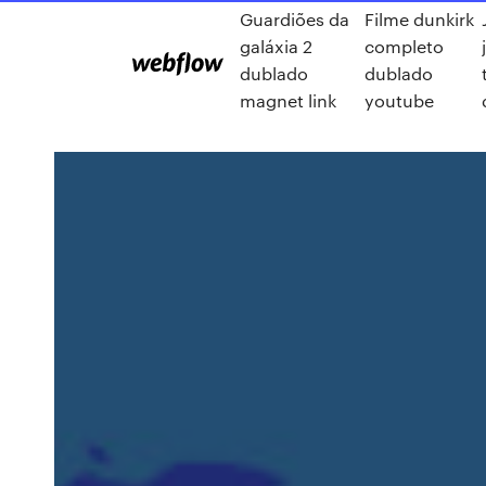
Guardiões da
Filme dunkirk
galáxia 2
completo
dublado
dublado
magnet link
youtube